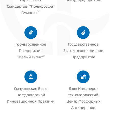
Отраслевых
Центр Предприятий
Стандартов “Полифосфат
Аммония”
Государственное
Государственное
Предприятие
Высокотехнологичное
“Малый Гигант”
Предприятие
Сычуаньские Базы
Дэян Инженеро-
Постдокторской
технологический
Инновационной Практики
Центр Фосфорных
Антипиренов